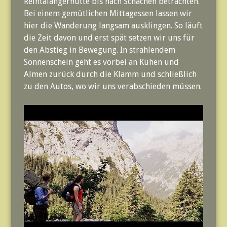
Reintalangerhütte bis nach Schachen betrachten.
Bei einem gemütlichen Mittagessen lassen wir
hier die Wanderung langsam ausklingen. So läuft
die Zeit davon und erst spät setzen wir uns für
den Abstieg in Bewegung. In strahlendem
Sonnenschein geht es vorbei an Kühen und
Almen zurück durch die Klamm und schließlich
zu den Autos, wo wir uns verabschieden müssen.