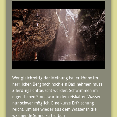
Wer gleichzeitig der Meinung ist, er könne im
herrlichen Bergbach noch ein Bad nehmen muss
allerdings enttäuscht werden. Schwimmen im
eigentlichen Sinne war in dem eiskalten Wasser
nur schwer möglich. Eine kurze Erfrischung
reicht, um alle wieder aus dem Wasser in die
wärmende Sonne zu treiben.