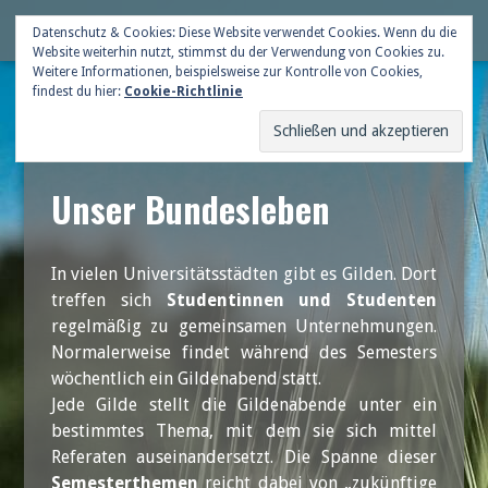
Skip
Deutsche Gildenschaft
Datenschutz & Cookies: Diese Website verwendet Cookies. Wenn du die
Me
to
Website weiterhin nutzt, stimmst du der Verwendung von Cookies zu.
content
Weitere Informationen, beispielsweise zur Kontrolle von Cookies,
findest du hier:
Cookie-Richtlinie
Unser Bundesleben
In vielen Universitätsstädten gibt es Gilden. Dort
treffen sich
Studentinnen und Studenten
regelmäßig zu gemeinsamen Unternehmungen.
Normalerweise findet während des Semesters
wöchentlich ein Gildenabend statt.
Jede Gilde stellt die Gildenabende unter ein
bestimmtes Thema, mit dem sie sich mittel
Referaten auseinandersetzt. Die Spanne dieser
Semesterthemen
reicht dabei von „zukünftige