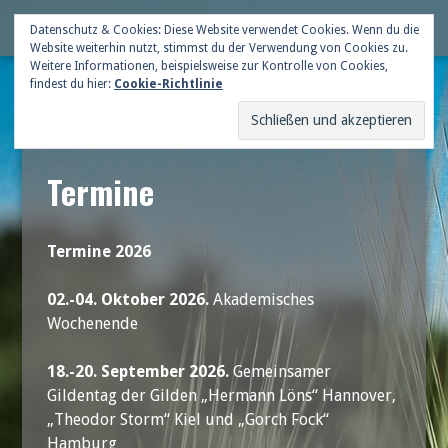
Skip
Deutsche Gildenschaft
Datenschutz & Cookies: Diese Website verwendet Cookies. Wenn du die
Me
to
Website weiterhin nutzt, stimmst du der Verwendung von Cookies zu.
content
Weitere Informationen, beispielsweise zur Kontrolle von Cookies,
findest du hier:
Cookie-Richtlinie
Termine
Termine 2026
02.-04. Oktober 2026.
Akademisches
Wochenende
18.-20. September 2026.
Gemeinsamer
Gildentag der Gilden „Hermann Löns“ Hannover,
„Theodor Storm“ Kiel und „Gorch Fock“
Hamburg