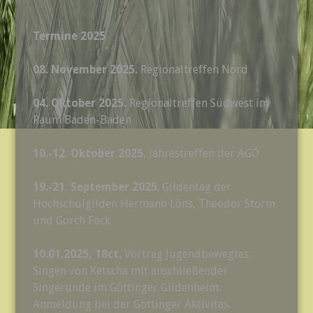
Termine 2025
08. November 2025.
Regionaltreffen Nord
04. Oktober 2025.
Regionaltreffen Südwest im
Raum Baden-Baden
10.-12. Oktober 2025.
Jahrestreffen der AGÖ
19.-21. September 2025
. Gildentag der
Hochschulgilden Hermann Löns, Theodor Storm
und Gorch Fock
10.01.2025, 18ct.
Vortrag Jugendbewegtes
Singen von Ketscha mit anschließender
Singerunde im Göttinger Gildenheim.
Anmeldung bei der Göttinger Aktivitas.