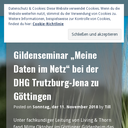
Skip
Deutsche Gildenschaft
Datenschutz & Cookies: Diese Website verwendet Cookies. Wenn du die
Me
to
Website weiterhin nutzt, stimmst du der Verwendung von Cookies zu.
content
Weitere Informationen, beispielsweise zur Kontrolle von Cookies,
findest du hier:
Cookie-Richtlinie
Gildenseminar „Meine
Daten im Netz“ bei der
DHG Trutzburg-Jena zu
Göttingen
Posted on
Sonntag, der 11. November 2018
by
Till
Unter fachkundiger Leitung von Living & Thorn
fand Mitte Oktober im Göttinger Gildenheim das