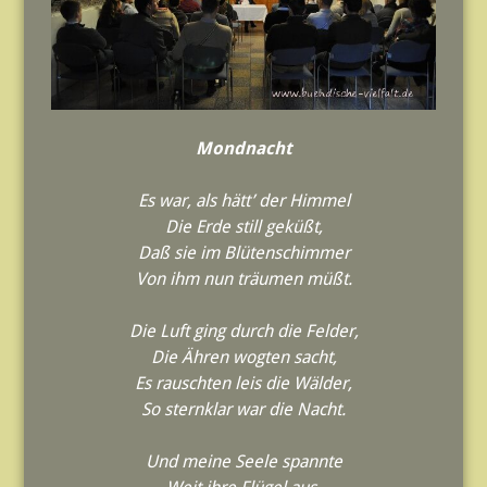
Mondnacht
Es war, als hätt’ der Himmel
Die Erde still geküßt,
Daß sie im Blütenschimmer
Von ihm nun träumen müßt.
Die Luft ging durch die Felder,
Die Ähren wogten sacht,
Es rauschten leis die Wälder,
So sternklar war die Nacht.
Und meine Seele spannte