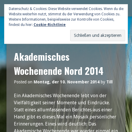
Skip
Deutsche Gildenschaft
Datenschutz & Cookies: Diese Website verwendet Cookies. Wenn du die
Me
to
Website weiterhin nutzt, stimmst du der Verwendung von Cookies zu.
content
Weitere Informationen, beispielsweise zur Kontrolle von Cookies,
findest du hier:
Cookie-Richtlinie
Akademisches
Wochenende Nord 2014
Posted on
Montag, der 10. November 2014
by
Till
Ein Akademisches Wochenende lebt von der
Vielfältigkeit seiner Momente und Eindrücke.
Statt eines allumfassenden Berichtes aus einer
Hand gibt es dieses Mal ein Mosaik persönlicher
Erinnerungen. Eines wird deutlich: Das
Akademische Wochenende war wieder einmal ein