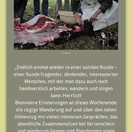
~~~
„Endlich einmal wieder in einer solchen Runde –
einer Runde fragender, denkender, interessierter
Menschen, mit der man dazu auch noch
handwerklich arbeiten, wandern und singen
kann. Herrlich!
Besondere Erinnerungen an dieses Wochenende:
die zügige Wanderung auf und über den nahen
Höhenzug mit vielen intensiven Gesprächen, das
abendliche Zusammensitzen bei Kerzenschein
und wiederum Gesang und Plaudereien sowie