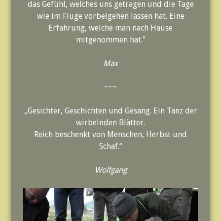
das Gefühl, welches uns getragen und die Tage
wie im Fluge vorbeigehen lassen hat. Eine
Erfahrung, welche man nach Hause
mitgenommen hat.”
Max
~~~
„Gesichter, Geschichten und Gesang. Ein Tanz der
wirbelnden Blätter.
Reich beschenkt von Menschen, Herbst und
Schaf.“
Wolfgang