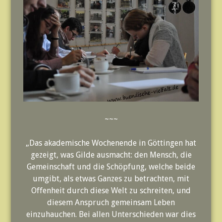
~~~
„Das akademische Wochenende in Göttingen hat
gezeigt, was Gilde ausmacht: den Mensch, die
Gemeinschaft und die Schöpfung, welche beide
umgibt, als etwas Ganzes zu betrachten, mit
Offenheit durch diese Welt zu schreiten, und
diesem Anspruch gemeinsam Leben
einzuhauchen. Bei allen Unterschieden war dies