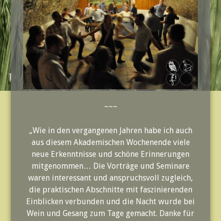
~~~
„Wie in den vergangenen Jahren habe ich auch
aus diesem Akademischen Wochenende viele
neue Erkenntnisse und schöne Erinnerungen
mitgenommen… Die Vorträge und Seminare
waren interessant und anspruchsvoll zugleich,
die praktischen Abschnitte mit faszinierenden
Einblicken verbunden und die Nacht wurde bei
Wein und Gesang zum Tage gemacht. Danke für