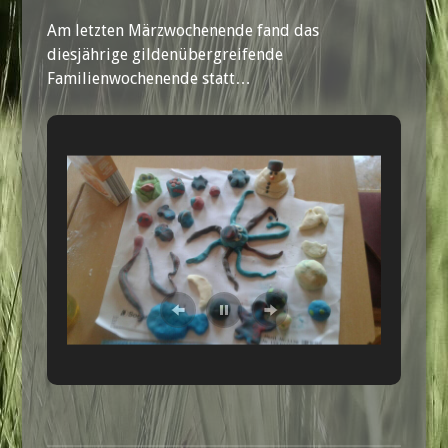
Am letzten Märzwochenende fand das
diesjährige gildenübergreifende
Familienwochenende statt…