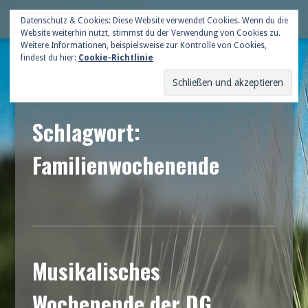
Skip
Deutsche Gildenschaft
Datenschutz & Cookies: Diese Website verwendet Cookies. Wenn du die
Me
to
Website weiterhin nutzt, stimmst du der Verwendung von Cookies zu.
content
Weitere Informationen, beispielsweise zur Kontrolle von Cookies,
findest du hier:
Cookie-Richtlinie
Schlagwort:
Familienwochenende
Musikalisches
Wochenende der DG