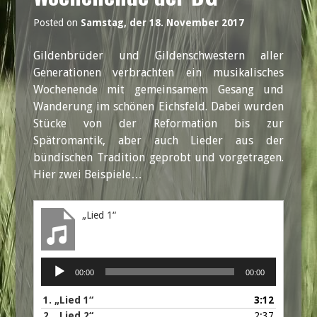
Posted on
Samstag, der 18. November 2017
Gildenbrüder und Gildenschwestern aller
Generationen verbrachten ein musikalisches
Wochenende mit gemeinsamem Gesang und
Wanderung im schönen Eichsfeld. Dabei wurden
Stücke von der Reformation bis zur
Spätromantik, aber auch Lieder aus der
bündischen Tradition geprobt und vorgetragen.
Hier zwei Beispiele…
„Lied 1“
Audio-
00:00
00:00
Player
1.
„Lied 1“
3:12
2.
„Lied 2“
2:37