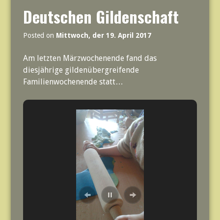
Deutschen Gildenschaft
Posted on
Mittwoch, der 19. April 2017
Am letzten Märzwochenende fand das
diesjährige gildenübergreifende
Familienwochenende statt…