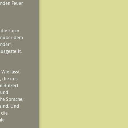
enden Feuer
ille Form
genüber dem
nder“,
usgestellt.
 Wie lässt
, die uns
n Binkert
 und
he Sprache,
sind. Und
 die
ale