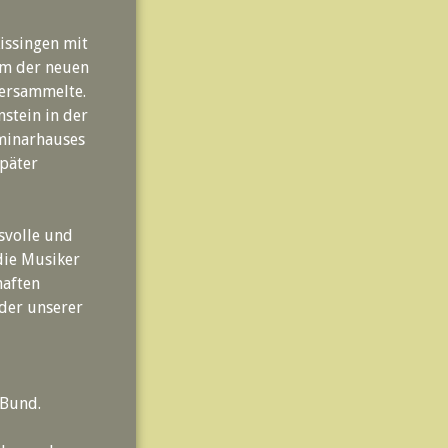
issingen mit
em der neuen
versammelte.
nstein in der
minarhauses
später
svolle und
die Musiker
haften
der unserer
 Bund.