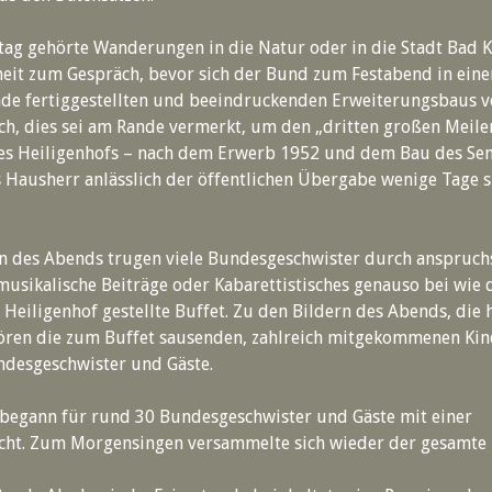
ag gehörte Wanderungen in die Natur oder in die Stadt Bad K
heit zum Gespräch, bevor sich der Bund zum Festabend in ein
ade fertiggestellten und beeindruckenden Erweiterungsbaus 
ich, dies sei am Rande vermerkt, um den „dritten großen Meile
des Heiligenhofs – nach dem Erwerb 1952 und dem Bau des Se
s Hausherr anlässlich der öffentlichen Übergabe wenige Tage 
n des Abends trugen viele Bundesgeschwister durch anspruch
musikalische Beiträge oder Kabarettistisches genauso bei wie 
Heiligenhof gestellte Buffet. Zu den Bildern des Abends, die 
ören die zum Buffet sausenden, zahlreich mitgekommenen Kin
ndesgeschwister und Gäste.
begann für rund 30 Bundesgeschwister und Gäste mit einer
ht. Zum Morgensingen versammelte sich wieder der gesamte