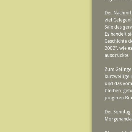
Der Nachmitt
viel Gelegen
Säle des ger
Es handelt s
Geschichte 
2002“, wie e
ausdrückte.
Zum Gelinge
kurzweilige 
und das vom 
bleiben, geh
jüngeren Bu
Der Sonntag 
Morgenandac