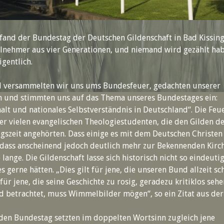
 fand der Bundestag der Deutschen Gildenschaft in Bad Kissinge
lnehmer aus vier Generationen, und niemand wird gezählt ha
igentlich.
d versammelten wir uns ums Bundesfeuer, gedachten unserer
n und stimmten uns auf das Thema unseres Bundestages ein:
t und nationales Selbstverständnis in Deutschland“. Die Feu
r vielen evangelischen Theologiestudenten, die den Gilden d
gszeit angehörten. Dass einige es mit dem Deutschen Christen 
dass anscheinend jedoch deutlich mehr zur Bekennenden Kirc
 lange. Die Gildenschaft lasse sich historisch nicht so eindeuti
 gerne hätten. „Dies gilt für jene, die unseren Bund allzeit sc
ür jene, die seine Geschichte zu rosig, geradezu kritiklos seh
 betrachtet, muss Wimmelbilder mögen“, so ein Zitat aus der
den Bundestag setzten im doppelten Wortsinn zugleich jene