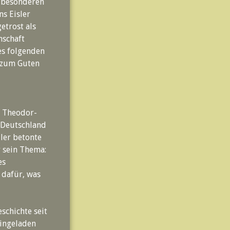
r besonderen
ns Eisler
etrost als
nschaft
es folgenden
r zum Guten
d Theodor-
 „Deutschland
uler betonte
 sein Thema:
es
 dafür, was
schichte seit
eingeladen