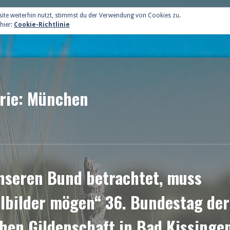
ite weiterhin nutzt, stimmst du der Verwendung von Cookies zu.
hier:
Cookie-Richtlinie
rie: München
nseren Bund betrachtet, muss
bilder mögen“ 36. Bundestag der
hen Gildenschaft in Bad Kissinge