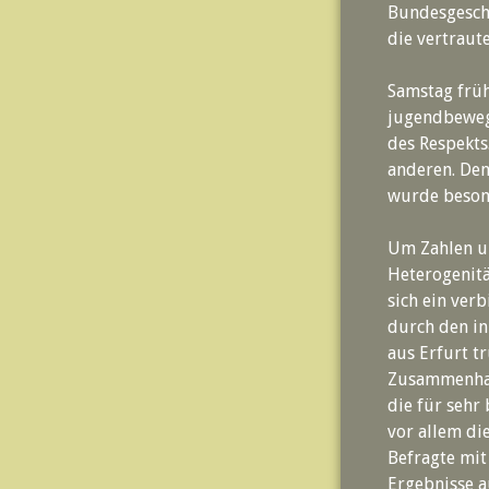
Bundesgeschw
die vertraut
Samstag früh
jugendbewegt
des Respekts
anderen. Den
wurde besond
Um Zahlen un
Heterogenitä
sich ein ver
durch den in
aus Erfurt t
Zusammenhalt
die für sehr
vor allem di
Befragte mit
Ergebnisse a