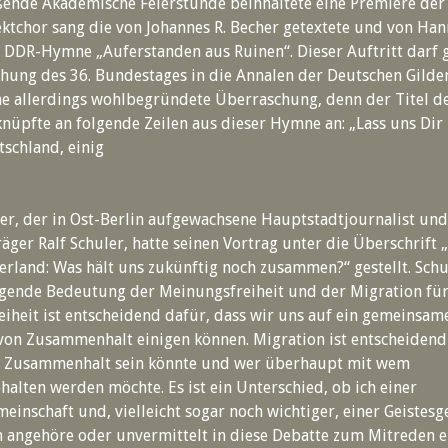
ßende Akademische Feierstunde beinhaltete eine Premiere de
jektchor sang die von Johannes R. Becher getextete und von Han
DDR-Hymne „Auferstanden aus Ruinen“. Dieser Auftritt darf g
hung des 36. Bundestages in die Annalen der Deutschen Gilde
ne allerdings wohlbegründete Überraschung, denn der Titel d
knüpfte an folgende Zeilen aus dieser Hymne an: „Lass uns Di
tschland, einig
er, der in Ost-Berlin aufgewachsene Hauptstadtjournalist un
räger Ralf Schuler, hatte seinen Vortrag unter die Überschrift
terland: Was hält uns zukünftig noch zusammen?“ gestellt. Sch
gende Bedeutung der Meinungsfreiheit und der Migration für
iheit ist entscheidend dafür, dass wir uns auf ein gemeinsam
von Zusammenhalt einigen können. Migration ist entscheidend
r Zusammenhalt sein könnte und wer überhaupt mit wem
lten werden möchte. Es ist ein Unterschied, ob ich einer
einschaft und, vielleicht sogar noch wichtiger, einer Geistesge
 angehöre oder unvermittelt in diese Debatte zum Mitreden 