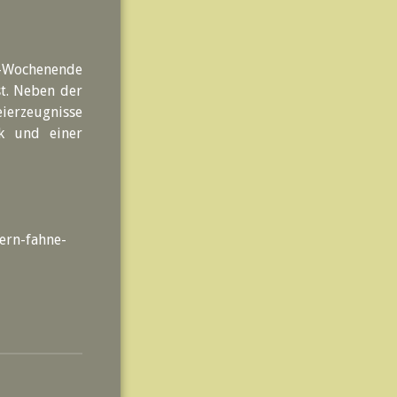
n-Wochenende
t. Neben der
eierzeugnisse
k und einer