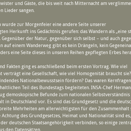
ister und Gäste, die bis weit nach Mitternacht am verglimm
en Lieder sangen.
 wurde zur Morgenfeier eine andere Seite unserer
en Herkunft ins Gedächtnis gerufen: das Wandern als „eine st
. Gegenüber der Natur, gegenüber sich selbst – und auch ge
n auf einem Wanderweg gibt es kein Drängeln, kein Gegeneina
ers eine Seite dieses in unseren Reihen gepflegten Erbes hera
d Fakten ging es anschließend beim ersten Vortrag. Wie viel
t verträgt eine Gesellschaft, wie viel Homogenität braucht sie?
bindendes Nationalbewusstsein fördern? Das waren Kernfragen
haltlichen Teil des Bundestags begleiteten. INSA-Chef Herman
rug demoskopische Befunde zum nationalen Selbstverständnis
 in Deutschland vor. Es sind das Grundgesetz und die deutsc
 breite Mehrheiten am allerwichtigsten für den Zusammenhalt 
e Achtung des Grundgesetzes, Heimat und Nationalität sind es,
 der deutschen Staatsangehörigkeit verbinden, so einige zentr
us den Datensätzen.