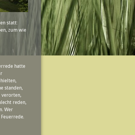
n statt:
ben, zum wie
errede hatte
er
hielten,
he standen,
g verorten,
hlecht reden,
en. Wer
 Feuerrede.