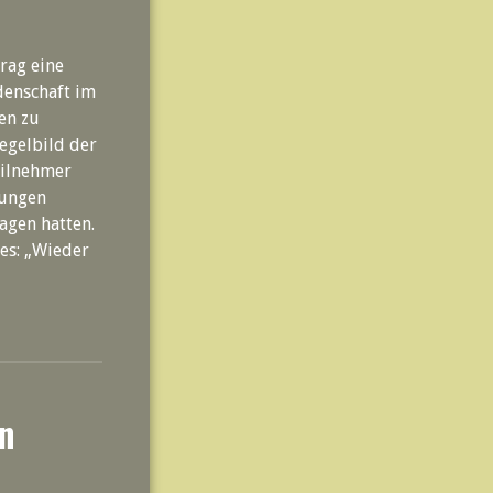
rag eine
ldenschaft im
en zu
egelbild der
eilnehmer
lungen
agen hatten.
es: „Wieder
n