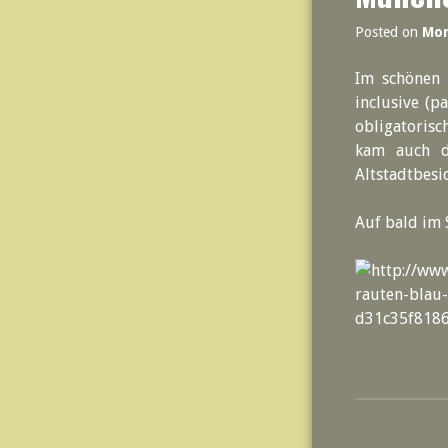
Posted on
Mon
Im schönen 
inclusive (
obligatorisc
kam auch d
Altstadtbesi
Auf bald im 