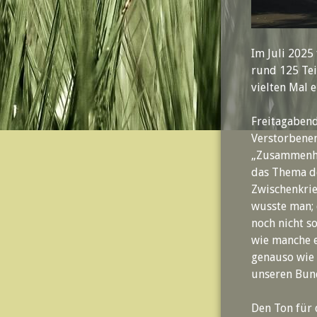
Im Juli 2025
rund 125 Tei
vielten Mal e
Freitagaben
Verstorbene
„Zusammenhal
das Thema de
Zwischenkrie
wusste man; 
noch nicht so
wie manche es
genauso wie f
unseren Bund
Den Ton für 