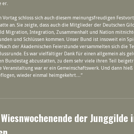
 er.
 Vortag schloss sich auch diesem meinungsfreudigen Festvort
atte an. Sie zeigte, dass auch die Mitglieder der Deutschen Gi
d Migration, Integration, Zusammenhalt und Nation mitnicht
unden und Schlüssen kommen. Unser Bund ist insoweit ein Spi
. Nach der Akademischen Feierstunde versammelten sich die T
lussrunde. Es war vielfältiger Dank für einen allgemein als ge
en Bundestag abzustatten, zu dem sehr viele ihren Teil beigetr
e Veranstaltung war er ein Gemeinschaftswerk. Und dann hieß 
eflogen, wieder einmal heimgekehrt…“
 Wiesnwochenende der Junggilde i
en