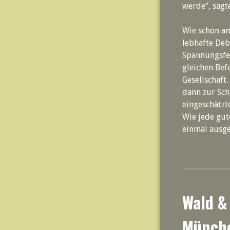
werde“, sagte
Wie schon am
lebhafte Deb
Spannungsfel
gleichen Bef
Gesellschaft
dann zur Sch
eingeschätzt
Wie jede gut
einmal ausg
Wald &
Münch