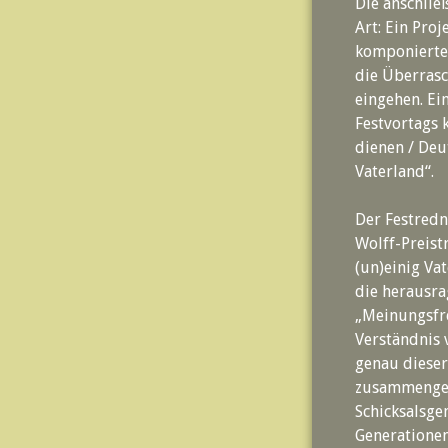
Die anschlie
Art: Ein Pro
komponierte 
die Überrasc
eingehen. Ei
Festvortags 
dienen / Deu
Vaterland“.
Der Festredn
Wolff-Preist
(un)einig Va
die herausra
„Meinungsfre
Verständnis 
genau diese
zusammengeha
Schicksalsgem
Generationen