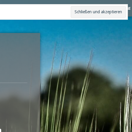
WER SIND WIR?
WAS MACHEN WIR?
AKTIV WERDEN!
TERMINE
VERWEISE
n