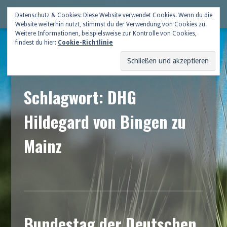
Skip
Deutsche Gildenschaft
Datenschutz & Cookies: Diese Website verwendet Cookies. Wenn du die
Me
to
Website weiterhin nutzt, stimmst du der Verwendung von Cookies zu.
content
Weitere Informationen, beispielsweise zur Kontrolle von Cookies,
findest du hier:
Cookie-Richtlinie
Schlagwort: DHG
Hildegard von Bingen zu
Mainz
Bundestag der Deutschen