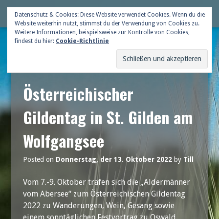
Skip
Deutsche Gildenschaft
Datenschutz & Cookies: Diese Website verwendet Cookies. Wenn du die
Me
to
Website weiterhin nutzt, stimmst du der Verwendung von Cookies zu.
content
Weitere Informationen, beispielsweise zur Kontrolle von Cookies,
findest du hier:
Cookie-Richtlinie
Österreichischer
Gildentag in St. Gilden am
Wolfgangsee
Posted on
Donnerstag, der 13. Oktober 2022
by
Till
Vom 7.-9. Oktober trafen sich die „Aldermänner
vom Abersee“ zum Österreichischen Gildentag
2022 zu Wanderungen, Wein, Gesang sowie
einem sonntäglichen Festvortrag zu Oswald