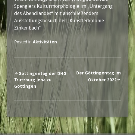
Spenglers Kulturmorphologie im „Untergang
des Abendlandes“ mit anschließendem
Ausstellungsbesuch der „Künstlerkolonie
Zinkenbach“.
Posted in
Aktivitäten
Beitrags-
Der Göttingentag im
Göttingentag der DHG
Trutzburg Jena zu
Oktober 2022
Navigation
Göttingen