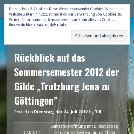
Skip
Deutsche Gildenschaft
Datenschutz & Cookies: Diese Website verwendet Cookies. Wenn du die
Me
to
Website weiterhin nutzt, stimmst du der Verwendung von Cookies zu.
content
Weitere Informationen, beispielsweise zur Kontrolle von Cookies,
findest du hier:
Cookie-Richtlinie
Rückblick auf das
Sommersemester 2012 der
Gilde „Trutzburg Jena zu
Göttingen”
Posted on
Dienstag, der 24. Juli 2012
by
Till
Semestereröffnung mit Bildervortrag
12.04.12
„Ein Jahr als Lehrerin durch China