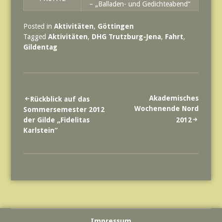
– „Balladen- und Gedichteabend“
Posted in
Aktivitäten
,
Göttingen
Tagged
Aktivitäten
,
DHG Trutzburg-Jena
,
Fahrt
,
Gildentag
Beitrags-
Akademisches
Rückblick auf das
Wochenende Nord
Sommersemester 2012
Navigation
der Gilde „Fidelitas
2012
Karlstein“
Impressum